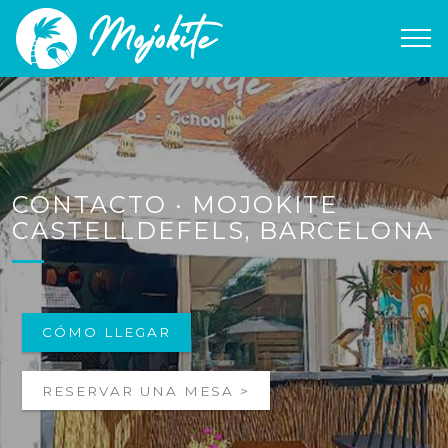
CONTACTO · MOJOKITE
CASTELLDEFELS, BARCELONA
CÓMO LLEGAR
RESERVAR UNA MESA >